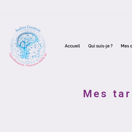
Aller
au
contenu
Accueil
Qui suis-je ?
Mes o
Mes tar