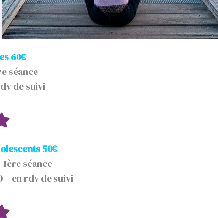
es 60€
ère séance
rdv de suivi
dolescents 50€
– 1ère séance
 – en rdv de suivi