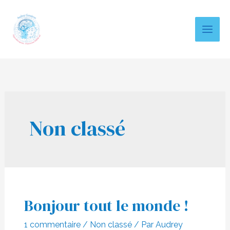
Aller
Main
au
Men
contenu
Non classé
Bonjour tout le monde !
1 commentaire
/
Non classé
/ Par
Audrey